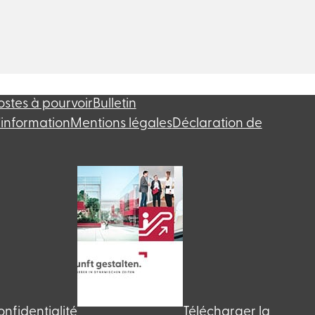
ostes à pourvoir
Bulletin
'information
Mentions légales
Déclaration de
onfidentialité
Télécharger la