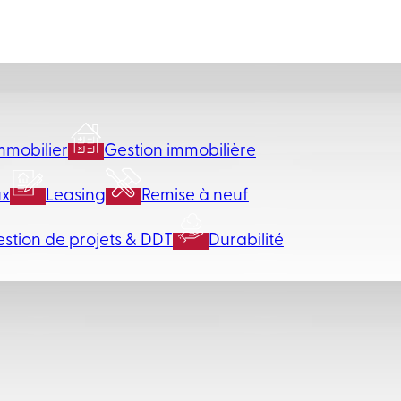
mmobilier
Gestion immobilière
ux
Leasing
Remise à neuf
stion de projets & DDT
Durabilité