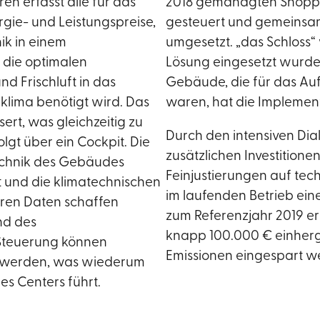
 erfasst alle für das
2018 gemanagten Shopping
gie- und Leistungspreise,
gesteuert und gemeinsam
ik in einem
umgesetzt. „das Schloss“
die optimalen
Lösung eingesetzt wurde.
nd Frischluft in das
Gebäude, die für das Au
lima benötigt wird. Das
waren, hat die Implemen
ert, was gleichzeitig zu
Durch den intensiven Di
gt über ein Cockpit. Die
zusätzlichen Investition
echnik des Gebäudes
Feinjustierungen auf te
t und die klimatechnischen
im laufenden Betrieb ein
ren Daten schaffen
zum Referenzjahr 2019 e
nd des
knapp 100.000 € einherg
 Steuerung können
Emissionen eingespart w
t werden, was wiederum
es Centers führt.