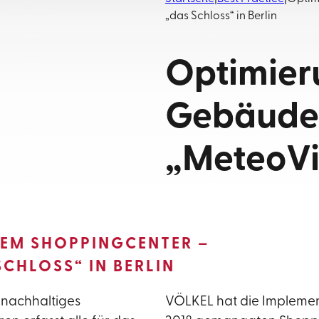
„das Schloss“ in Berlin
Optimier
Gebäudek
„MeteoV
INEM SHOPPINGCENTER –
SCHLOSS“ IN BERLIN
, nachhaltiges
VÖLKEL hat die Implement