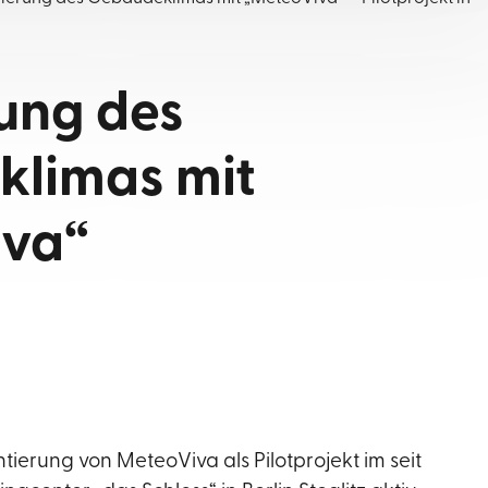
ung des
limas mit
iva“
ierung von MeteoViva als Pilotprojekt im seit