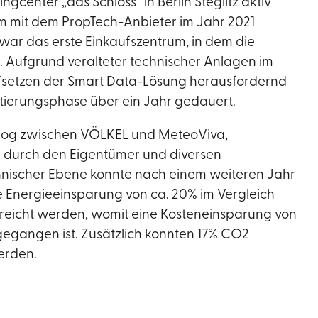
center „das Schloss“ in Berlin Steglitz aktiv
 mit dem PropTech-Anbieter im Jahr 2021
 war das erste Einkaufszentrum, in dem die
 Aufgrund veralteter technischer Anlagen im
fsetzen der Smart Data-Lösung herausfordernd
tierungsphase über ein Jahr gedauert.
alog zwischen VÖLKEL und MeteoViva,
en durch den Eigentümer und diversen
chnischer Ebene konnte nach einem weiteren Jahr
e Energieeinsparung von ca. 20% im Vergleich
rreicht werden, womit eine Kosteneinsparung von
egangen ist. Zusätzlich konnten 17% CO2
erden.