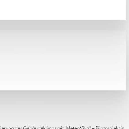
ierung des Gebäudeklimas mit „MeteoViva“ – Pilotprojekt in