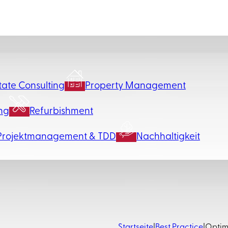
tate Consulting
Property Management
ng
Refurbishment
Projektmanagement & TDD
Nachhaltigkeit
Startseite
|
Best Practice
|
Optim