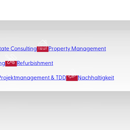
tate Consulting
Property Management
ng
Refurbishment
Projektmanagement & TDD
Nachhaltigkeit