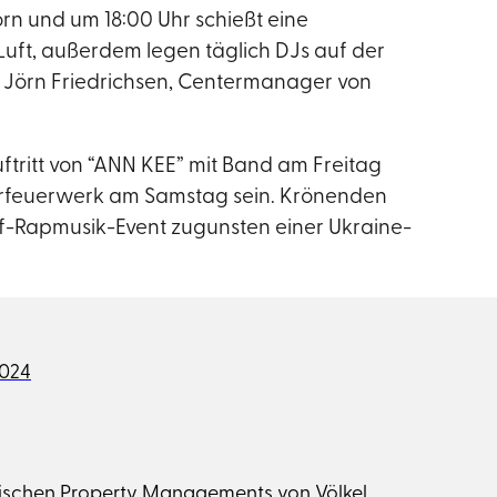
orn und um 18:00 Uhr schießt eine
Luft, außerdem legen täglich DJs auf der
t Jörn Friedrichsen, Centermanager von
itt von “ANN KEE” mit Band am Freitag
oorfeuerwerk am Samstag sein. Krönenden
f-Rapmusik-Event zugunsten einer Ukraine-
2024
ischen Property Managements von Völkel