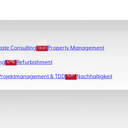
tate Consulting
Property Management
ng
Refurbishment
Projektmanagement & TDD
Nachhaltigkeit