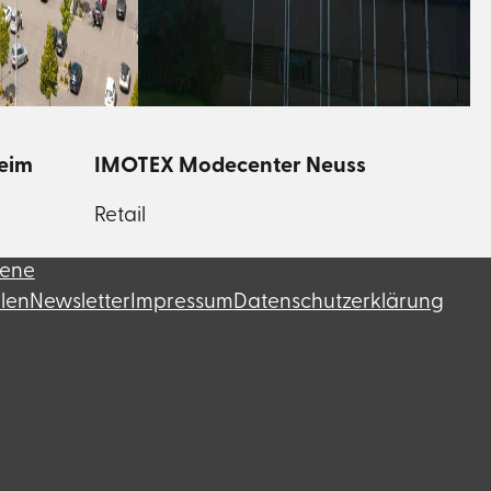
eim
IMOTEX Modecenter Neuss
Retail
fene
llen
Newsletter
Impressum
Datenschutzerklärung