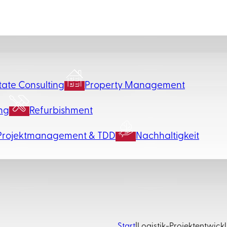
tate Consulting
Property Management
ng
Refurbishment
Projektmanagement & TDD
Nachhaltigkeit
Start
|
Logistik-Projektentwic